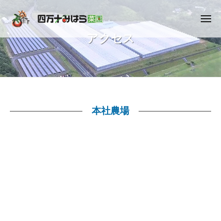
ュ
コ
ー
限
ン
会
メ
ニ
テ
社
アクセス
有
お
ュ
四
ン
ー
限
い
万
ツ
し
会
十
へ
い
社
み
ス
ト
四
は
マ
キ
ら
万
ア
本社農場
ト
ッ
菜
十
プ
ク
園
み
セ
は
ら
ス
菜
2022
園
年
3